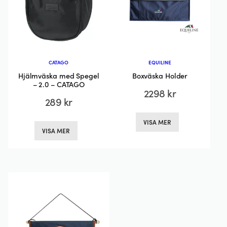
CATAGO
EQUILINE
Hjälmväska med Spegel
Boxväska Holder
– 2.0 – CATAGO
2298
kr
289
kr
Den
Den
VISA MER
här
VISA MER
här
produkten
produkten
har
har
flera
flera
varianter.
varianter.
De
De
olika
olika
alternativen