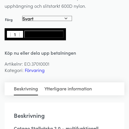
upphängning och slitstarkt 600D nylon.
Färg
Stallväska
LÄGG I VARUKORG
med
Krokar
Köp nu eller dela upp betalningen
-
Stable
Artikelnr:
EO.37010001
Bag
Kategori:
Förvaring
2.0
-
CATAGO
Beskrivning
Ytterligare information
mängd
Beskrivning
Catago Stallväska 2.0 – multifunktionell,