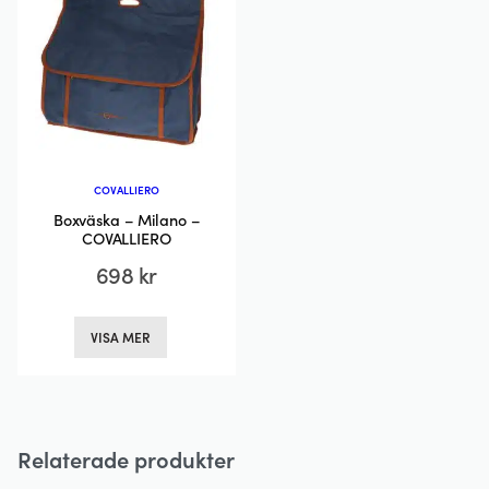
alternativen
kan
kan
väljas
väljas
på
på
produktsida
produktsidan
COVALLIERO
Boxväska – Milano –
COVALLIERO
698
kr
Den
VISA MER
här
produkten
har
flera
Relaterade produkter
varianter.