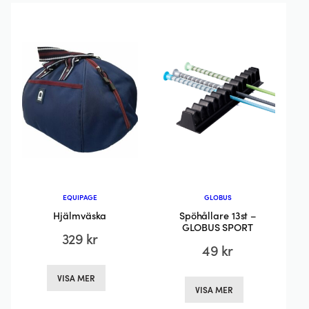
De
olika
alternativen
kan
väljas
på
produktsidan
EQUIPAGE
GLOBUS
Hjälmväska
Spöhållare 13st –
GLOBUS SPORT
329
kr
49
kr
Den
Den
VISA MER
här
VISA MER
här
produkten