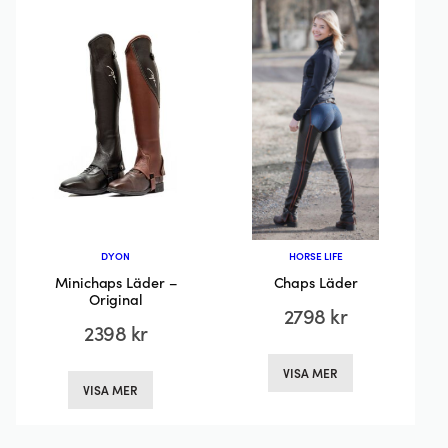
olika
olika
alternativen
alternativen
kan
kan
väljas
väljas
på
på
produktsidan
produktsida
DYON
HORSE LIFE
Minichaps Läder –
Chaps Läder
Original
2798
kr
2398
kr
Den
Den
VISA MER
här
VISA MER
här
produkten
produkten
har