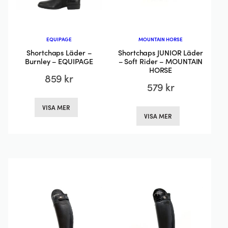
EQUIPAGE
MOUNTAIN HORSE
Shortchaps Läder –
Shortchaps JUNIOR Läder
Burnley – EQUIPAGE
– Soft Rider – MOUNTAIN
HORSE
859
kr
579
kr
Den
Den
VISA MER
här
VISA MER
här
produkten
produkten
har
har
flera
flera
varianter.
varianter.
De
De
olika
olika
alternativen
alternativen
kan