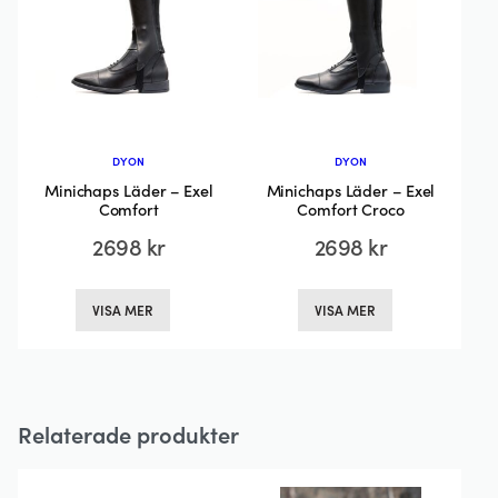
kan
väljas
väljas
på
på
produktsidan
produktsida
DYON
DYON
Minichaps Läder – Exel
Minichaps Läder – Exel
Comfort
Comfort Croco
2698
kr
2698
kr
Den
Den
VISA MER
VISA MER
här
här
produkten
produkten
har
har
flera
flera
Relaterade produkter
varianter.
varianter.
De
De