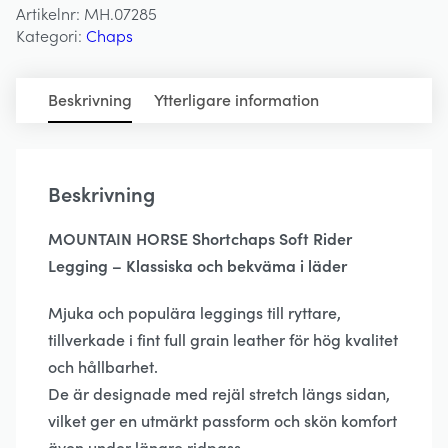
Artikelnr:
MH.07285
Leggings
Kategori:
Chaps
-
MOUNTAIN
HORSE
Beskrivning
Ytterligare information
mängd
Beskrivning
MOUNTAIN HORSE Shortchaps Soft Rider
Legging – Klassiska och bekväma i läder
Mjuka och populära leggings till ryttare,
tillverkade i fint full grain leather för hög kvalitet
och hållbarhet.
De är designade med rejäl stretch längs sidan,
vilket ger en utmärkt passform och skön komfort
även under längre ridpass.