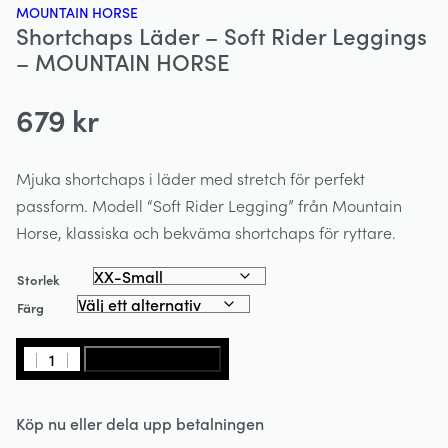
MOUNTAIN HORSE
Shortchaps Läder – Soft Rider Leggings
– MOUNTAIN HORSE
679
kr
Mjuka shortchaps i läder med stretch för perfekt
passform. Modell “Soft Rider Legging” från Mountain
Horse, klassiska och bekväma shortchaps för ryttare.
Storlek
Färg
Shortchaps
LÄGG I VARUKORG
Läder
-
Köp nu eller dela upp betalningen
Soft
Rider