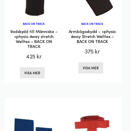
BACK ON TRACK
BACK ON TRACK
Vadskydd till Människa –
Armbågsskydd – +physio
+physio 4way stretch
4way Stretch Welltex –
Welltex – BACK ON
BACK ON TRACK
TRACK
375
kr
425
kr
Den
Den
VISA MER
här
VISA MER
här
produkten
produkten
har
har
flera
flera
varianter.
varianter.
De
De
olika
olika
alternativen
alternativen