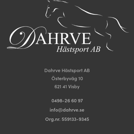
olika
olika
alternativen
alternativen
kan
kan
väljas
väljas
på
på
produktsidan
produktsida
Dahrve Hästsport AB
Österbyväg 10
621 41 Visby
0498-26 60 97
info@dahrve.se
Org.nr. 559133-9345