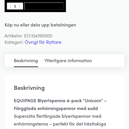
Pennor
LÄGG I VARUKORG
4-
pack
Köp nu eller dela upp betalningen
-
Unicorn
Artikelnr:
EO.104190000
-
Kategori:
Övrigt för Ryttare
EQUIPAGE
mängd
Beskrivning
Ytterligare information
Beskrivning
EQUIPAGE Blyertspenna 4-pack “Unicorn” –
Färgglada enhörningspennor med sudd
Supersöta flerfärgade blyertspennor med
enhörningstema – perfekt för det hästtokiga