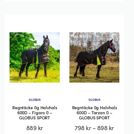
produkten
produkten
har
har
flera
flera
varianter.
varianter.
De
De
olika
olika
alternativen
alternativen
kan
kan
väljas
väljas
på
på
produktsidan
produktsida
GLOBUS
GLOBUS
Regntäcke 0g Halvhals
Regntäcke 0g Halvhals
600D – Figaro 0 –
600D – Tarzan 0 –
GLOBUS SPORT
GLOBUS SPORT
Prisinte
889
kr
798
kr
–
898
kr