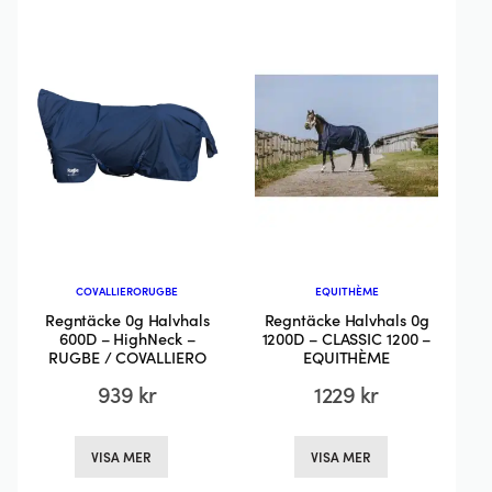
COVALLIERO
RUGBE
EQUITHÈME
Regntäcke 0g Halvhals
Regntäcke Halvhals 0g
600D – HighNeck –
1200D – CLASSIC 1200 –
RUGBE / COVALLIERO
EQUITHÈME
939
kr
1229
kr
Den
Den
VISA MER
VISA MER
här
här