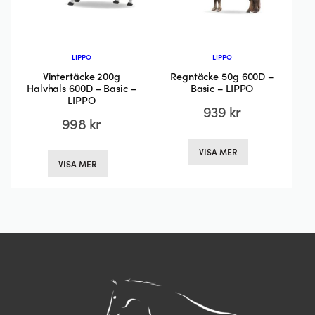
produktsidan
produktsida
LIPPO
LIPPO
Vintertäcke 200g
Regntäcke 50g 600D –
Halvhals 600D – Basic –
Basic – LIPPO
LIPPO
939
kr
998
kr
Den
Den
VISA MER
här
VISA MER
här
produkten
produkten
har
har
flera
flera
varianter.
varianter.
De
De
olika
olika
alternativen
alternativen
kan