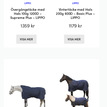
LIPPO
LIPPO
Övergångstäcke med
Vintertäcke med Hals
Hals 100g 1200D –
200g 600D – Basic Plus –
Supreme Plus – LIPPO
LIPPO
1359
kr
1179
kr
Den
Den
VISA MER
VISA MER
här
här
produkten
produkten
har
har
flera
flera
varianter.
varianter.
De
De
olika
olika
alternativen
alternativen
kan
kan
väljas
väljas
på
på