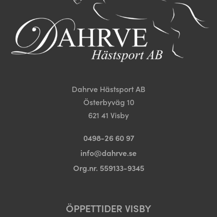
kan
väljas
väljas
på
på
produktsida
produktsidan
Dahrve Hästsport AB
Österbyväg 10
621 41 Visby
0498-26 60 97
info@dahrve.se
Org.nr. 559133-9345
ÖPPETTIDER VISBY