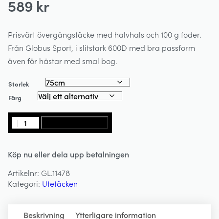
589
kr
Prisvärt övergångstäcke med halvhals och 100 g foder.
Från Globus Sport, i slitstark 600D med bra passform
även för hästar med smal bog.
Storlek
Färg
Övergångstäcke
LÄGG I VARUKORG
100g
Halvhals
Köp nu eller dela upp betalningen
600D
-
Artikelnr:
GL.11478
Safir
Kategori:
Utetäcken
1
-
GLOBUS
Beskrivning
Ytterligare information
SPORT