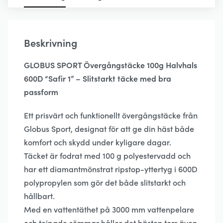
mängd
Beskrivning
GLOBUS SPORT Övergångstäcke 100g Halvhals
600D “Safir 1” – Slitstarkt täcke med bra
passform
Ett prisvärt och funktionellt övergångstäcke från
Globus Sport, designat för att ge din häst både
komfort och skydd under kyligare dagar.
Täcket är fodrat med 100 g polyestervadd och
har ett diamantmönstrat ripstop-yttertyg i 600D
polypropylen som gör det både slitstarkt och
hållbart.
Med en vattentäthet på 3000 mm vattenpelare
och tejpade sömmar håller det hästen torr även