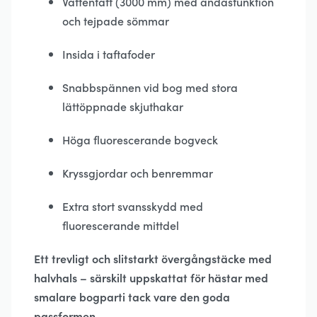
Vattentätt (3000 mm) med andasfunktion
och tejpade sömmar
Insida i taftafoder
Snabbspännen vid bog med stora
lättöppnade skjuthakar
Höga fluorescerande bogveck
Kryssgjordar och benremmar
Extra stort svansskydd med
fluorescerande mittdel
Ett trevligt och slitstarkt övergångstäcke med
halvhals – särskilt uppskattat för hästar med
smalare bogparti tack vare den goda
passformen.