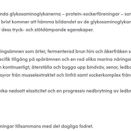
.
ända glykosaminoglykanerna – protein-sockerföreningar – som 
arig brist kommer att hämma bildandet av de glykosaminoglyka
 dess tryck- och stötdämpande egenskaper.
sämnen som örter, fermenterad brun hirs och åkerfräken som k
cifik tillgång på spårämnen och en rad olika marina närin
n kontinuerligt, återställa och bygga upp bindväv, senor, led
yror från musselextraktet och linfrö samt sockerkomplex från
ka nedsatt elasticitet och en progressiv nedbrytning av led
ningar tillsammans med det dagliga fodret.