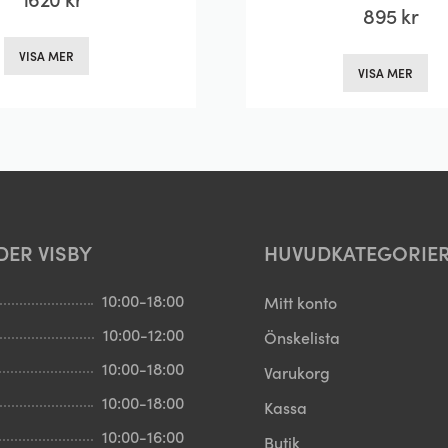
895
kr
Den
D
VISA MER
här
VISA MER
hä
produkten
pr
har
ha
flera
fl
varianter.
va
De
D
olika
ol
DER VISBY
HUVUDKATEGORIE
alternativen
al
kan
k
10:00-18:00
Mitt konto
väljas
vä
på
10:00-12:00
Önskelista
p
produktsidan
10:00-18:00
Varukorg
pr
10:00-18:00
Kassa
10:00-16:00
Butik