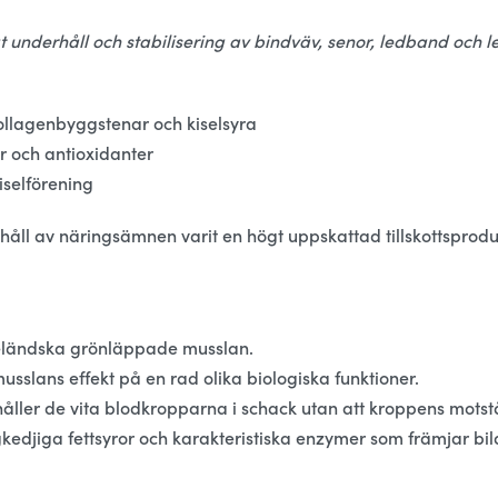
t underhåll och stabilisering av bindväv, senor, ledband och l
ollagenbyggstenar och kiselsyra
or och antioxidanter
iselförening
ll av näringsämnen varit en högt uppskattad tillskottsproduk
zeeländska grönläppade musslan.
usslans effekt på en rad olika biologiska funktioner.
 håller de vita blodkropparna i schack utan att kroppens mots
gkedjiga fettsyror och karakteristiska enzymer som främjar bi