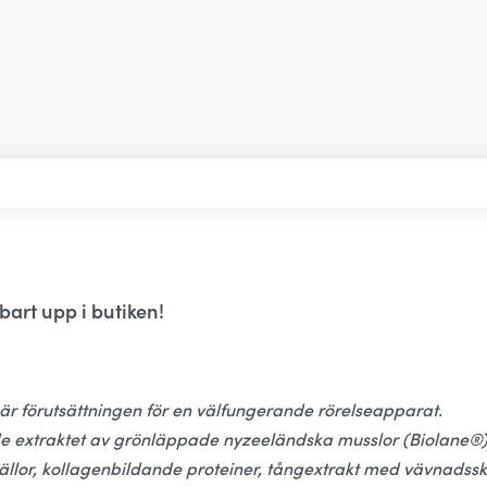
bart upp i butiken!
är förutsättningen för en välfungerande rörelseapparat.
ade extraktet av grönläppade nyzeeländska musslor (Biolane®)
källor, kollagenbildande proteiner, tångextrakt med vävnads