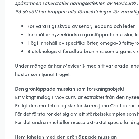
spårämnen säkerställer näringseffekten av Movicur® .
På så sätt har kroppen alla förutsättningar för varaktig
För varaktigt skydd av senor, ledband och leder
Innehåller nyzeeländska grönläppade musslor, k
Högt innehåll av specifika örter, omega-3 fettsyr
Bioteknologiskt förädlad brun hirs som organisk k
Under många år har Movicur® med sitt varierade innehå
hästar som tjänat troget.
Den grönläppade musslan som forskningsobjekt
Ett viktigt inslag i Movicur® är extraktet från den ny
Enligt den marinbiologiske forskaren John Croft beror m
För det första rör det sig om ett stärkelsekomplex som
För det andra innehåller musselextraktet speciella lån
Hemligheten med den grönläppade musslan