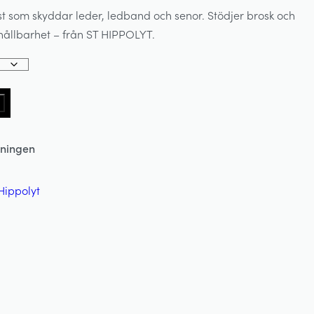
l häst som skyddar leder, ledband och senor. Stödjer brosk och
 hållbarhet – från ST HIPPOLYT.
lningen
 Hippolyt