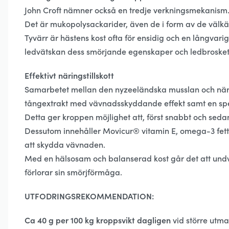
John Croft nämner också en tredje verkningsmekanism
Det är mukopolysackarider, även de i form av de välk
Tyvärr är hästens kost ofta för ensidig och en långv
ledvätskan dess smörjande egenskaper och ledbrosket
Effektivt näringstillskott
Samarbetet mellan den nyzeeländska musslan och näring
tångextrakt med vävnadsskyddande effekt samt en spe
Detta ger kroppen möjlighet att, först snabbt och seda
Dessutom innehåller Movicur® vitamin E, omega-3 fetts
att skydda vävnaden.
Med en hälsosam och balanserad kost går det att undvi
förlorar sin smörjförmåga.
UTFODRINGSREKOMMENDATION:
Ca 40 g per 100 kg kroppsvikt dagligen
vid större utma