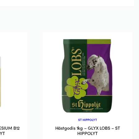
ST HIPPOLYT
ESIUM B12
Hästgodis 1kg – GLYX LOBS – ST
LYT
HIPPOLYT