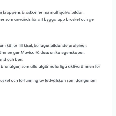
kroppens broskceller normalt själva bildar.
ner som används för att bygga upp brosket och ge
ällor till kisel, kollagenbildande proteiner,
gsämnen ger Movicur® dess unika egenskaper.
band och ben.
 brunalger, som alla utgör naturliga aktiva ämnen för
brosket och förtunning av ledvätskan som därigenom