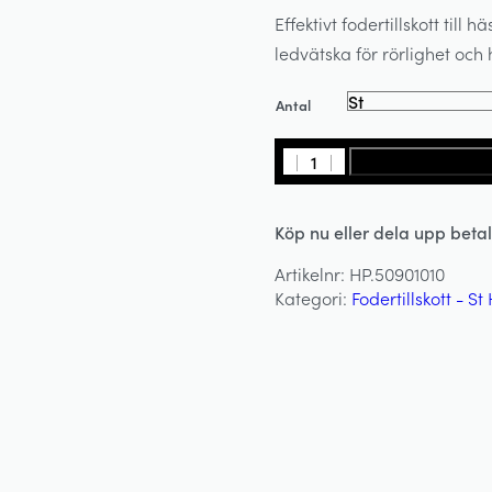
Effektivt fodertillskott til
ledvätska för rörlighet och
Antal
MOVICUR
LÄGG I VARUKORG
10kg
-
Köp nu eller dela upp beta
ST
HIPPOLYT
Artikelnr:
HP.50901010
mängd
Kategori:
Fodertillskott - St