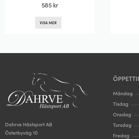
585
kr
Den
VISA MER
här
produkten
har
flera
varianter.
De
olika
ÖPPETTI
alternativen
kan
Måndag
väljas
Tisdag
på
Onsdag
produktsidan
Dahrve Hästsport AB
Torsdag
Österbyväg 10
Fredag