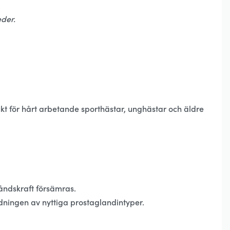
eder.
t för hårt arbetande sporthästar, unghästar och äldre
tåndskraft försämras.
ldningen av nyttiga prostaglandintyper.