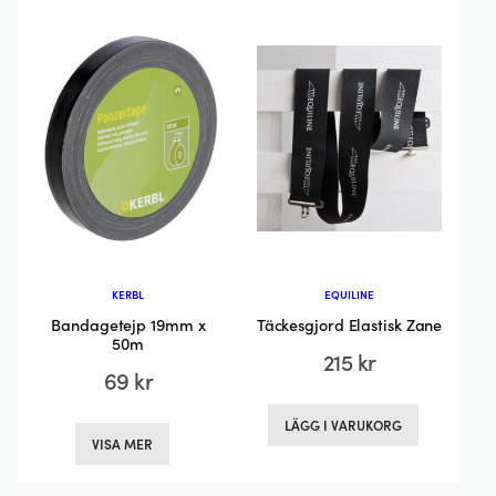
varianter.
varianter.
De
De
olika
olika
alternativen
alternativen
kan
kan
väljas
väljas
på
på
produktsida
produktsidan
KERBL
EQUILINE
Bandagetejp 19mm x
Täckesgjord Elastisk Zane
50m
215
kr
69
kr
Den
LÄGG I VARUKORG
VISA MER
här
produkten