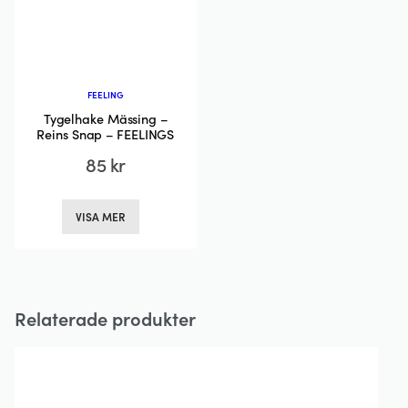
på
på
produktsidan
produktsida
FEELING
Tygelhake Mässing –
Reins Snap – FEELINGS
85
kr
Den
VISA MER
här
produkten
har
flera
Relaterade produkter
varianter.
De
olika
alternativen