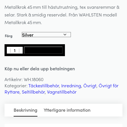
Metallkrok 45 mm till hästutrustning, tex svansremmar &
selar. Stark & smidig reservdel. Från WAHLSTEN modell
Metallkrok 45 mm.
Färg
Metallkrok
LÄGG I VARUKORG
/
Hake
Köp nu eller dela upp betalningen
45mm
-
Artikelnr:
WH.18060
WAHLSTEN
Kategorier:
Täckestillbehör
,
Inredning
,
Övrigt
,
Övrigt för
mängd
Ryttare
,
Seltillbehör
,
Vagnstillbehör
Beskrivning
Ytterligare information