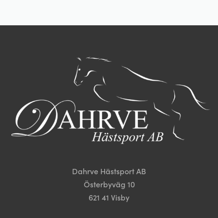
har
flera
varianter.
De
olika
alternativen
kan
väljas
på
produktsidan
Dahrve Hästsport AB
Österbyväg 10
621 41 Visby