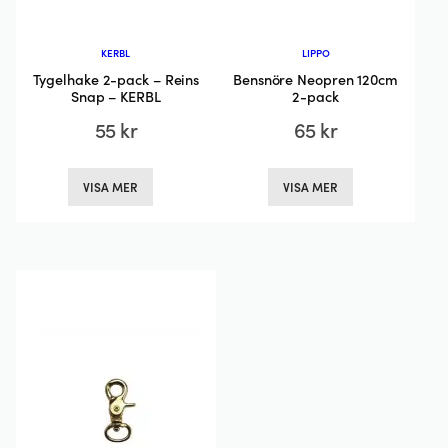
KERBL
LIPPO
Tygelhake 2-pack – Reins
Bensnöre Neopren 120cm
Snap – KERBL
2-pack
55
kr
65
kr
Den
Den
VISA MER
VISA MER
här
här
produkten
produkten
har
har
flera
flera
varianter.
varianter.
De
De
olika
olika
alternativen
alternativen
kan
kan
väljas
väljas