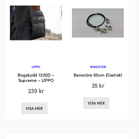
kan
väljas
på
produktsidan
LIPPO
WAHLSTEN
Bogskydd 1200D –
Bensnöre 65cm Elastiskt
Supreme – LIPPO
35
kr
239
kr
Den
Den
VISA MER
här
VISA MER
här
produkten
produkten
har
har
flera
flera