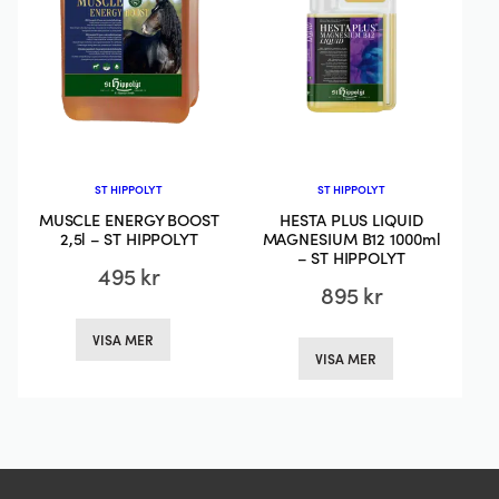
alternativen
kan
kan
väljas
väljas
på
på
produktsidan
produktsida
ST HIPPOLYT
ST HIPPOLYT
MUSCLE ENERGY BOOST
HESTA PLUS LIQUID
2,5l – ST HIPPOLYT
MAGNESIUM B12 1000ml
– ST HIPPOLYT
495
kr
895
kr
Den
Den
VISA MER
här
VISA MER
här
produkten
produkten
har
har
flera
flera
varianter.
varianter.
De