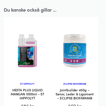
Du kanske också gillar …
ST HIPPOLYT
ECLIPSE BIOFARMAB
HESTA PLUS LIQUID
Jointbuilder 450g –
MANGAN 1000ml – ST
Senor, Leder & Ligament
HIPPOLYT
– ECLIPSE BIOFARMAB
585
kr
569
kr