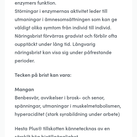
enzymers funktion.
Störningar i enzymernas aktivitet leder till
utmaningar i ämnesomsättningen som kan ge
väldigt olika symtom från individ till individ.
Näringsbrist förvärras gradvist och förblir ofta
oupp­täckt under lång tid. Långvarig
näringsbrist kan visa sig under påfrestande
perioder.
Tecken på brist kan vara:
Mangan
Benbesvär, avvikelser i brosk- och senor,
spänningar, utmaningar i muskelmetabolismen,
hyper­aciditet (stark syrabildning under arbete)
Hesta Plus® tillskotten kännetecknas av en
särskilt hög biotillgänglighet.