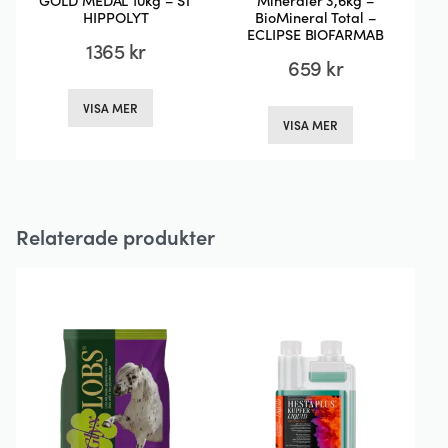
GOLD MEDAL 10kg – ST
Mineraler 3,6kg –
HIPPOLYT
BioMineral Total –
ECLIPSE BIOFARMAB
1365
kr
659
kr
Den
Den
VISA MER
här
VISA MER
här
produkten
produkten
har
har
flera
flera
varianter.
Relaterade produkter
varianter.
De
De
olika
olika
alternativen
alternativen
kan
kan
väljas
väljas
på
på
produktsidan
produktsida