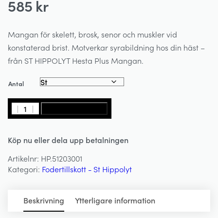
585
kr
Mangan för skelett, brosk, senor och muskler vid
konstaterad brist. Motverkar syrabildning hos din häst –
från ST HIPPOLYT Hesta Plus Mangan.
Antal
HESTA
LÄGG I VARUKORG
PLUS
MANGAN
Köp nu eller dela upp betalningen
1000g
-
Artikelnr:
HP.51203001
ST
Kategori:
Fodertillskott - St Hippolyt
HIPPOLYT
mängd
Beskrivning
Ytterligare information