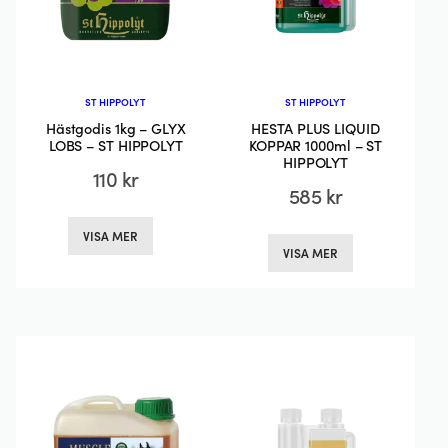
ST HIPPOLYT
ST HIPPOLYT
Hästgodis 1kg – GLYX
HESTA PLUS LIQUID
LOBS – ST HIPPOLYT
KOPPAR 1000ml – ST
HIPPOLYT
110
kr
585
kr
Den
Den
VISA MER
här
VISA MER
här
produkten
produkten
har
har
flera
flera
varianter.
varianter.
De
De
olika
olika
alternativen