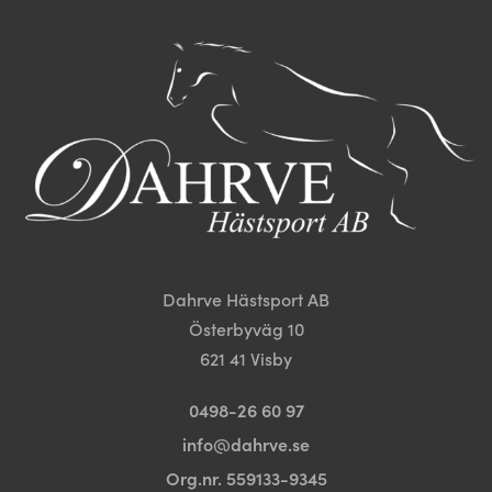
De
olika
olika
alternativen
alternativen
kan
kan
väljas
väljas
på
på
produktsidan
produktsida
Dahrve Hästsport AB
Österbyväg 10
621 41 Visby
0498-26 60 97
info@dahrve.se
Org.nr. 559133-9345