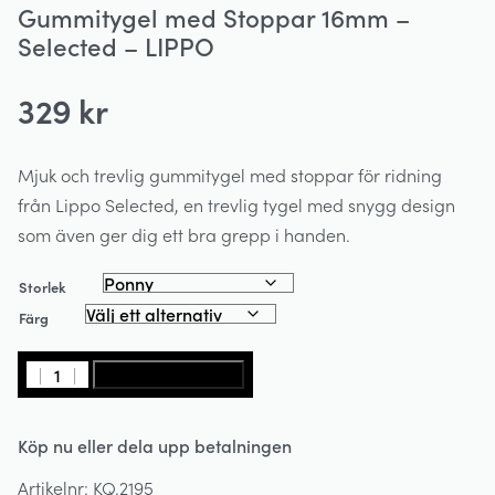
Gummitygel med Stoppar 16mm –
Selected – LIPPO
329
kr
Mjuk och trevlig gummitygel med stoppar för ridning
från Lippo Selected, en trevlig tygel med snygg design
som även ger dig ett bra grepp i handen.
Storlek
Färg
Gummitygel
LÄGG I VARUKORG
med
Stoppar
Köp nu eller dela upp betalningen
16mm
-
Artikelnr:
KQ.2195
Selected