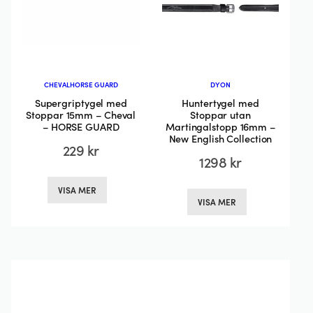
produktsidan
produktsida
CHEVAL
HORSE GUARD
DYON
Supergriptygel med
Huntertygel med
Stoppar 15mm – Cheval
Stoppar utan
– HORSE GUARD
Martingalstopp 16mm –
New English Collection
229
kr
1298
kr
Den
Den
VISA MER
här
VISA MER
här
produkten
produkten
har
har
flera
flera
varianter.
varianter.
De
De
olika