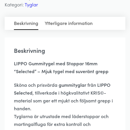
Kategori:
Tyglar
-
LIPPO
mängd
Beskrivning
Ytterligare information
Beskrivning
LIPPO Gummitygel med Stoppar 16mm
“Selected” – Mjuk tygel med suveränt grepp
Sköna och prisvärda
gummityglar
från
LIPPO
Selected
, tillverkade i högkvalitativt KRIS©-
material som ger ett mjukt och följsamt grepp i
handen.
Tyglarna är utrustade med läderstoppar och
martingalfluga för extra kontroll och