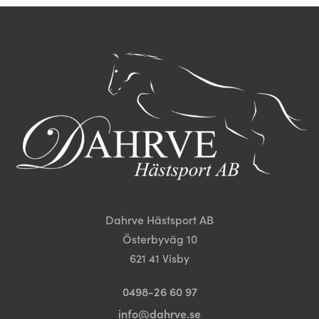
varianter.
varianter.
De
De
olika
olika
alternativen
alternativen
kan
kan
väljas
väljas
på
på
produktsidan
produktsida
Dahrve Hästsport AB
Österbyväg 10
621 41 Visby
0498-26 60 97
info@dahrve.se