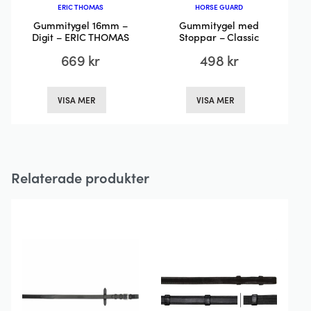
ERIC THOMAS
HORSE GUARD
Gummitygel 16mm –
Gummitygel med
Digit – ERIC THOMAS
Stoppar – Classic
669
kr
498
kr
Den
Den
VISA MER
VISA MER
här
här
produkten
produkten
har
har
flera
flera
Relaterade produkter
varianter.
varianter.
De
De
olika
olika
alternativen
alternativen
kan
kan
väljas
väljas
på
på