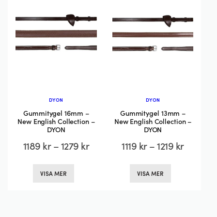
olika
alternativen
alternativen
kan
kan
väljas
väljas
på
på
produktsidan
produktsida
DYON
DYON
Gummitygel 16mm –
Gummitygel 13mm –
New English Collection –
New English Collection –
DYON
DYON
Prisintervall:
Prisinter
1189
kr
–
1279
kr
1119
kr
–
1219
kr
1189 kr
1119 kr
Den
Den
VISA MER
VISA MER
till
till
här
här
produkten
produkten
1279 kr
1219 kr
har
har
flera
flera