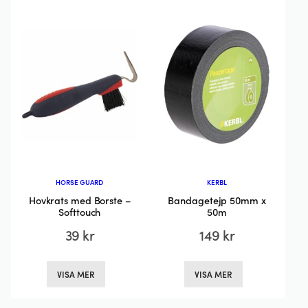
varianter.
De
De
olika
olika
alternativen
alternativen
kan
kan
väljas
väljas
på
på
produktsida
produktsidan
HORSE GUARD
KERBL
Hovkrats med Borste –
Bandagetejp 50mm x
Softtouch
50m
39
kr
149
kr
Den
Den
VISA MER
VISA MER
här
här
produkten
produkten