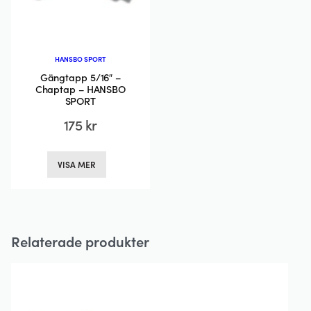
produktsida
produktsidan
HANSBO SPORT
Gängtapp 5/16″ –
Chaptap – HANSBO
SPORT
175
kr
Den
VISA MER
här
produkten
har
flera
Relaterade produkter
varianter.
De
olika
alternativen