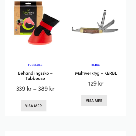
kan
väljas
på
produktsidan
TUBBEASE
KERBL
Behandlingssko –
Multiverktyg – KERBL
Tubbease
129
kr
Prisintervall:
339
kr
–
389
kr
Den
339 kr
Den
VISA MER
här
VISA MER
till
här
produkten
produkten
389 kr
har
har
flera
flera
varianter.