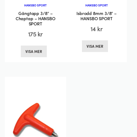
HANSBO SPORT
HANSBO SPORT
Gängtapp 3/8″ –
Isbrodd 8mm 3/8″ –
Chaptap – HANSBO
HANSBO SPORT
SPORT
14
kr
175
kr
Den
Den
VISA MER
här
VISA MER
här
produkten
produkten
har
har
flera
flera
varianter.
varianter.
De
De
olika
olika
alternativen
alternativen
kan
kan
väljas
väljas
på
på