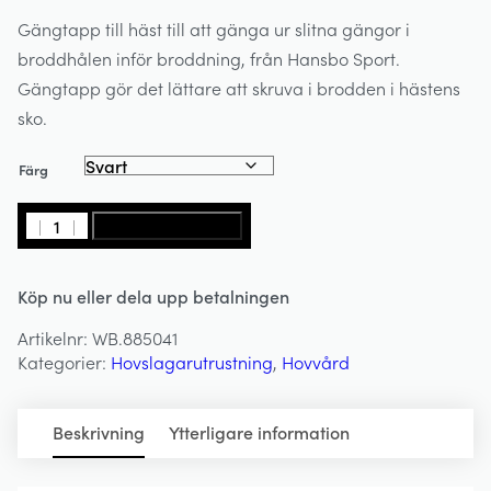
Gängtapp till häst till att gänga ur slitna gängor i
broddhålen inför broddning, från Hansbo Sport.
Gängtapp gör det lättare att skruva i brodden i hästens
sko.
Färg
Gängtapp
LÄGG I VARUKORG
3/8"
-
Köp nu eller dela upp betalningen
Broddspännare
-
Artikelnr:
WB.885041
HANSBO
Kategorier:
Hovslagarutrustning
,
Hovvård
SPORT
mängd
Beskrivning
Ytterligare information