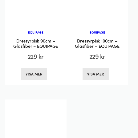
EQUIPAGE
EQUIPAGE
Dressyrpisk 90cm –
Dressyrpisk 100cm –
Glasfiber – EQUIPAGE
Glasfiber – EQUIPAGE
229
kr
229
kr
Den
Den
VISA MER
VISA MER
här
här
produkten
produkten
har
har
flera
flera
varianter.
varianter.
De
De
olika
olika
alternativen
alternativen