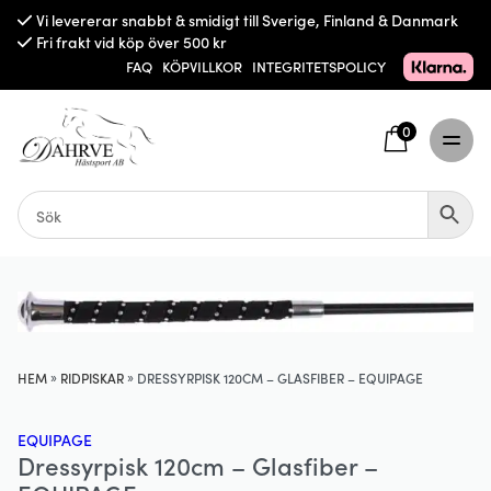
Vi levererar snabbt & smidigt till Sverige, Finland & Danmark
Fri frakt vid köp över 500 kr
FAQ
KÖPVILLKOR
INTEGRITETSPOLICY
0
»
»
HEM
RIDPISKAR
DRESSYRPISK 120CM – GLASFIBER – EQUIPAGE
EQUIPAGE
Dressyrpisk 120cm – Glasfiber –