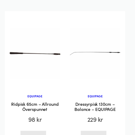
har
har
flera
flera
varianter.
varianter.
De
De
olika
olika
alternativen
alternativen
kan
kan
väljas
väljas
på
på
produktsidan
produktsida
EQUIPAGE
EQUIPAGE
Ridpisk 65cm – Allround
Dressyrpisk 130cm –
Överspunnet
Balance – EQUIPAGE
98
kr
229
kr
Den
Den