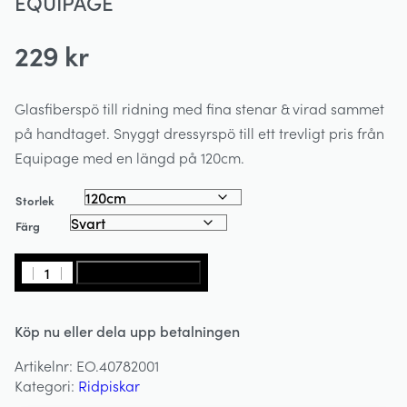
EQUIPAGE
229
kr
Glasfiberspö till ridning med fina stenar & virad sammet
på handtaget. Snyggt dressyrspö till ett trevligt pris från
Equipage med en längd på 120cm.
Storlek
Färg
Dressyrpisk
LÄGG I VARUKORG
120cm
-
Köp nu eller dela upp betalningen
Glasfiber
-
Artikelnr:
EO.40782001
EQUIPAGE
Kategori:
Ridpiskar
mängd