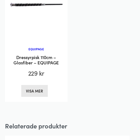
kan
kan
väljas
väljas
på
på
produktsidan
produktsida
EQUIPAGE
Dressyrpisk 110cm –
Glasfiber – EQUIPAGE
229
kr
Den
VISA MER
här
produkten
har
flera
Relaterade produkter
varianter.
De