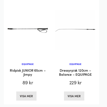
olika
alternativen
kan
väljas
på
produktsidan
EQUIPAGE
EQUIPAGE
Ridpisk JUNIOR 65cm –
Dressyrpisk 120cm –
Jimpy
Balance – EQUIPAGE
89
kr
229
kr
Den
Den
VISA MER
VISA MER
här
här
produkten
produkten