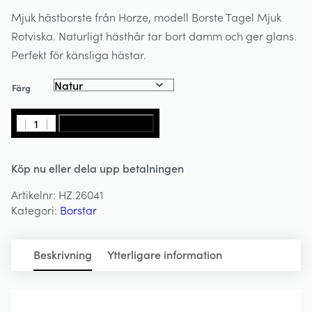
Mjuk hästborste från Horze, modell Borste Tagel Mjuk
Rotviska. Naturligt hästhår tar bort damm och ger glans.
Perfekt för känsliga hästar.
Färg
Borste
LÄGG I VARUKORG
Tagel
Mjuk
Köp nu eller dela upp betalningen
-
Rotviska
Artikelnr:
HZ.26041
-
Kategori:
Borstar
HORZE
mängd
Beskrivning
Ytterligare information