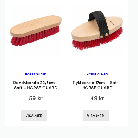
alternativen
kan
kan
väljas
väljas
på
på
produktsida
produktsidan
HORSE GUARD
HORSE GUARD
Dandyborste 22,5cm –
Ryktborste 17cm – Soft –
Soft – HORSE GUARD
HORSE GUARD
59
kr
49
kr
Den
Den
VISA MER
VISA MER
här
här
produkten
produkten
har
har