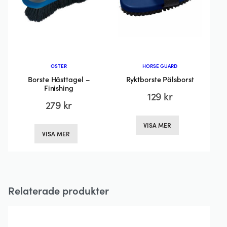
väljas
på
på
produktsida
produktsidan
OSTER
HORSE GUARD
Borste Hästtagel –
Ryktborste Pälsborst
Finishing
129
kr
279
kr
Den
Den
VISA MER
här
VISA MER
här
produkten
produkten
har
har
flera
flera
varianter.
Relaterade produkter
varianter.
De
De
olika
olika
alternativen