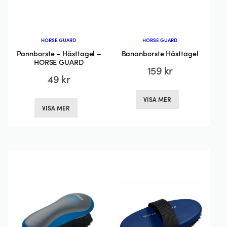
HORSE GUARD
HORSE GUARD
Pannborste – Hästtagel –
Bananborste Hästtagel
HORSE GUARD
159
kr
49
kr
Den
Den
VISA MER
här
VISA MER
här
produkten
produkten
har
har
flera
flera
varianter.
varianter.
De
De
olika
olika
alternativen
alternativen
kan
kan
väljas