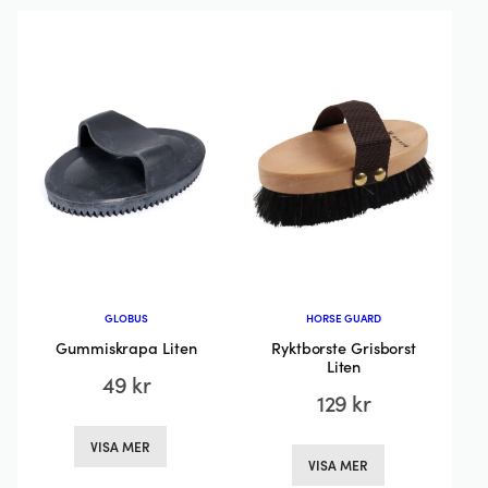
flera
flera
varianter.
varianter.
De
De
olika
olika
alternativen
alternativen
kan
kan
väljas
väljas
på
på
produktsidan
produktsida
GLOBUS
HORSE GUARD
Gummiskrapa Liten
Ryktborste Grisborst
Liten
49
kr
129
kr
Den
Den
VISA MER
här
VISA MER
här
produkten