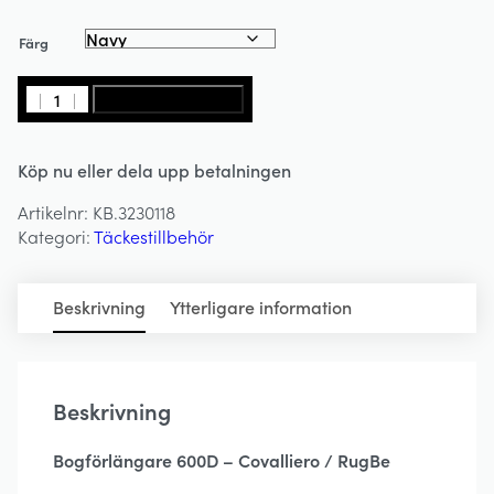
Färg
Bogförlängare
LÄGG I VARUKORG
600D
-
Köp nu eller dela upp betalningen
Chest
Extension-
Artikelnr:
KB.3230118
COVALLIERO
Kategori:
Täckestillbehör
/
RUGBE
mängd
Beskrivning
Ytterligare information
Beskrivning
Bogförlängare 600D – Covalliero / RugBe