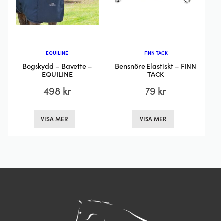
på
på
produktsidan
produktsida
EQUILINE
FINN TACK
Bogskydd – Bavette –
Bensnöre Elastiskt – FINN
EQUILINE
TACK
498
kr
79
kr
Den
Den
VISA MER
VISA MER
här
här
produkten
produkten
har
har
flera
flera
varianter.
varianter.
De
De
olika
olika
alternativen
alternativen