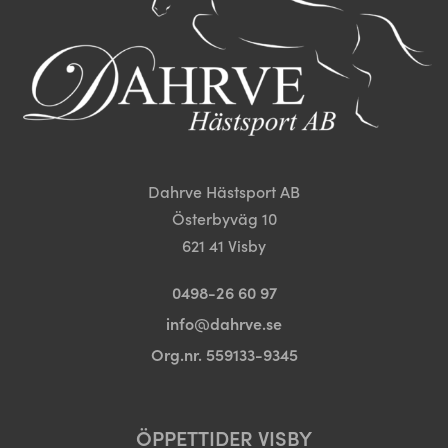
kan
kan
väljas
väljas
på
på
produktsidan
produktsida
Dahrve Hästsport AB
Österbyväg 10
621 41 Visby
0498-26 60 97
info@dahrve.se
Org.nr. 559133-9345
ÖPPETTIDER VISBY