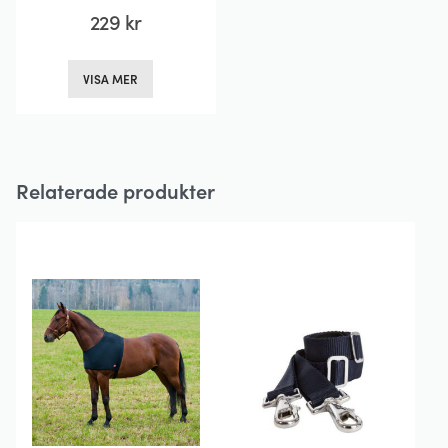
229
kr
Den
VISA MER
här
produkten
har
flera
Relaterade produkter
varianter.
De
olika
alternativen
kan
väljas
på
produktsidan