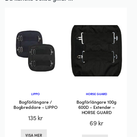
LIPPO
HORSE GUARD
Bogförlängare /
Bogförlängare 100g
Bogbreddare – LIPPO
600D – Extender –
HORSE GUARD
135
kr
69
kr
Den
Den
VISA MER