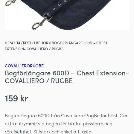
»
»
HEM
TÄCKESTILLBEHÖR
BOGFÖRLÄNGARE 600D – CHEST
EXTENSION- COVALLIERO / RUGBE
COVALLIERO
RUGBE
Bogförlängare 600D – Chest Extension-
COVALLIERO / RUGBE
159
kr
Bogförlängare 600D från Covalliero/RugBe för häst. Ger
extra utrymme vid bogen för bättre passform och
rörelsefrihet. Slitstark och enkel att fästa.