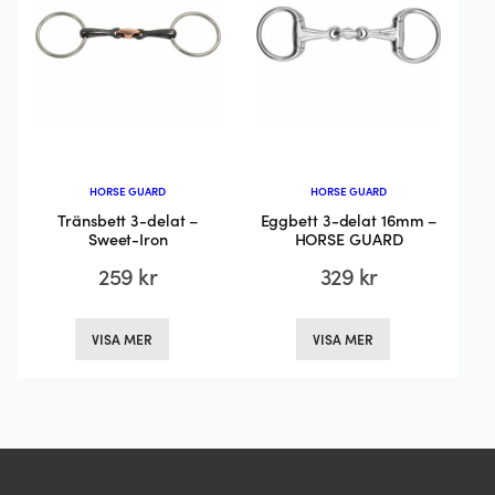
alternativen
alternativen
kan
kan
väljas
väljas
på
på
produktsidan
produktsida
HORSE GUARD
HORSE GUARD
Tränsbett 3-delat –
Eggbett 3-delat 16mm –
Sweet-Iron
HORSE GUARD
259
kr
329
kr
Den
Den
VISA MER
VISA MER
här
här
produkten
produkten
har
har
flera
flera
varianter.
varianter.