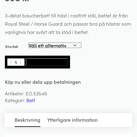
3-delat baucherbett till häst i rostfritt stål, bettet är från
Royal Steel / Horse Guard och passar bra på hästar som
vanligtvis har svårt att ta stöd i bettet.
Storlek
Baucherbett
LÄGG I VARUKORG
3-
delat
Köp nu eller dela upp betalningen
13mm
-
Artikelnr:
EO.53549
HORSE
Kategori:
Bett
GUARD
mängd
Beskrivning
Ytterligare information