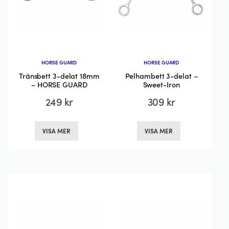
HORSE GUARD
HORSE GUARD
Tränsbett 3-delat 18mm
Pelhambett 3-delat –
– HORSE GUARD
Sweet-Iron
249
kr
309
kr
Den
Den
VISA MER
VISA MER
här
här
produkten
produkten
har
har
flera
flera
varianter.
varianter.
De
De
olika
olika