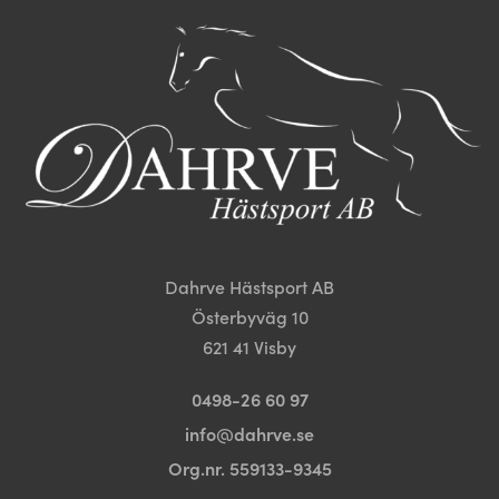
De
De
olika
olika
alternativen
alternativen
kan
kan
väljas
väljas
på
på
produktsidan
produktsida
Dahrve Hästsport AB
Österbyväg 10
621 41 Visby
0498-26 60 97
info@dahrve.se
Org.nr. 559133-9345